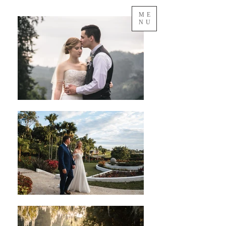
ME
NU