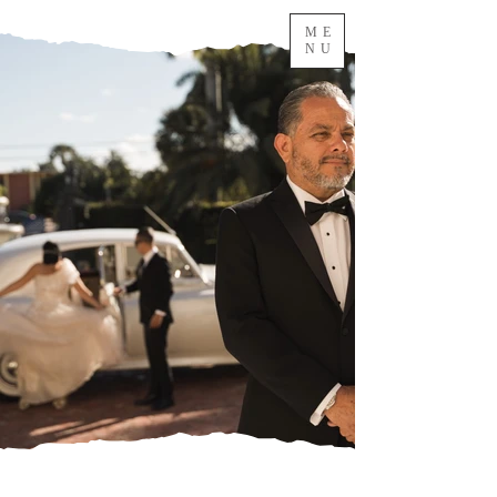
ME
NU
NOVIOS
Fotografías únicas e
inolvidables para ellos
Galeria